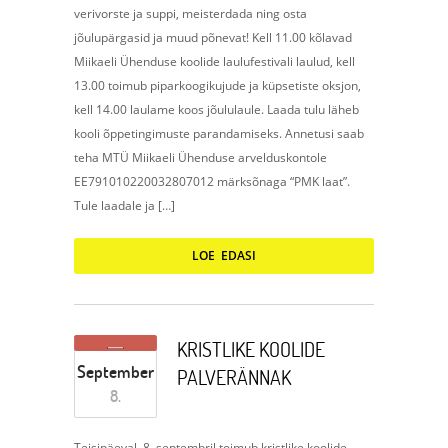
verivorste ja suppi, meisterdada ning osta
jõulupärgasid ja muud põnevat! Kell 11.00 kõlavad
Miikaeli Ühenduse koolide laulufestivali laulud, kell
13.00 toimub piparkoogikujude ja küpsetiste oksjon,
kell 14.00 laulame koos jõululaule. Laada tulu läheb
kooli õppetingimuste parandamiseks. Annetusi saab
teha MTÜ Miikaeli Ühenduse arvelduskontole
EE791010220032807012 märksõnaga “PMK laat”.
Tule laadale ja […]
LOE EDASI
KRISTLIKE KOOLIDE
September
PALVERÄNNAK
8.
Teisipäeval, 8. septembril toimub kristlike koolide