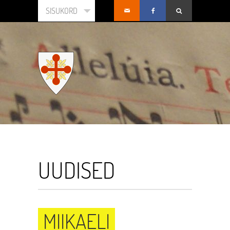
SISUKORD
UUDISED
MIIKAELI