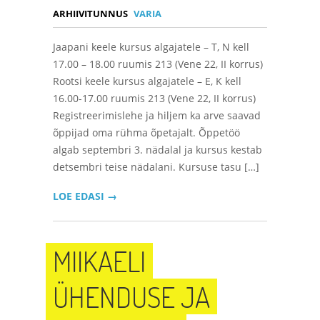
ARHIIVITUNNUS
VARIA
Jaapani keele kursus algajatele – T, N kell
17.00 – 18.00 ruumis 213 (Vene 22, II korrus)
Rootsi keele kursus algajatele – E, K kell
16.00-17.00 ruumis 213 (Vene 22, II korrus)
Registreerimislehe ja hiljem ka arve saavad
õppijad oma rühma õpetajalt. Õppetöö
algab septembri 3. nädalal ja kursus kestab
detsembri teise nädalani. Kursuse tasu […]
LOE EDASI →
MIIKAELI
ÜHENDUSE JA