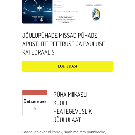
JÕULUPÜHADE MISSAD PÜHADE
APOSTLITE PEETRUSE JA PAULUSE
KATEDRAALIS
LOE EDASI
PÜHA MIIKAELI
Detsember
KOOLI
5
HEATEGEVUSLIK
JÕULULAAT
Laadal on avatud kohvik, saab maitsta pannkooke,