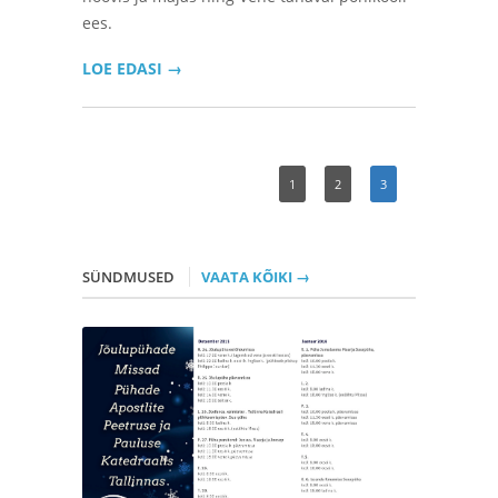
ees.
LOE EDASI →
1
2
3
SÜNDMUSED
VAATA KÕIKI →