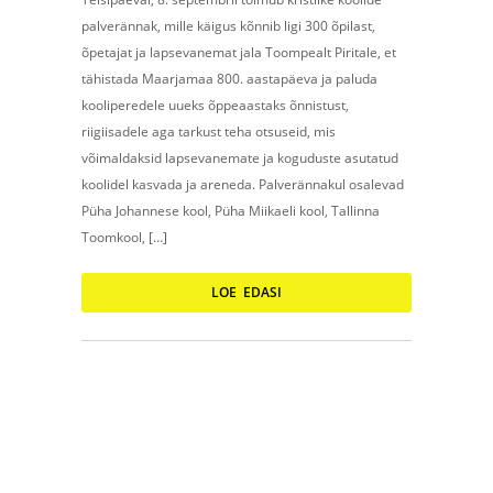
palverännak, mille käigus kõnnib ligi 300 õpilast,
õpetajat ja lapsevanemat jala Toompealt Piritale, et
tähistada Maarjamaa 800. aastapäeva ja paluda
kooliperedele uueks õppeaastaks õnnistust,
riigiisadele aga tarkust teha otsuseid, mis
võimaldaksid lapsevanemate ja koguduste asutatud
koolidel kasvada ja areneda. Palverännakul osalevad
Püha Johannese kool, Püha Miikaeli kool, Tallinna
Toomkool, […]
LOE EDASI