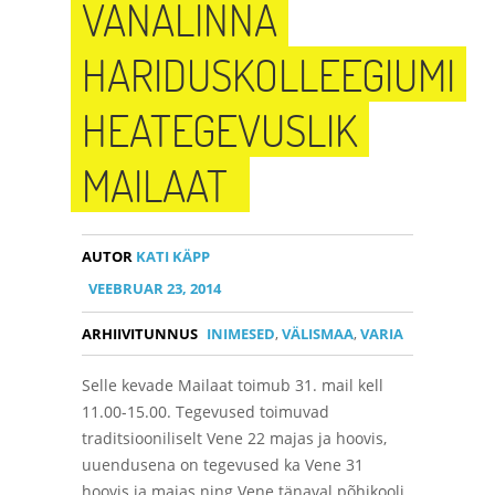
VANALINNA
HARIDUSKOLLEEGIUMI
HEATEGEVUSLIK
MAILAAT
AUTOR
KATI KÄPP
VEEBRUAR 23, 2014
ARHIIVITUNNUS
INIMESED
,
VÄLISMAA
,
VARIA
Selle kevade Mailaat toimub 31. mail kell
11.00-15.00. Tegevused toimuvad
traditsiooniliselt Vene 22 majas ja hoovis,
uuendusena on tegevused ka Vene 31
hoovis ja majas ning Vene tänaval põhikooli