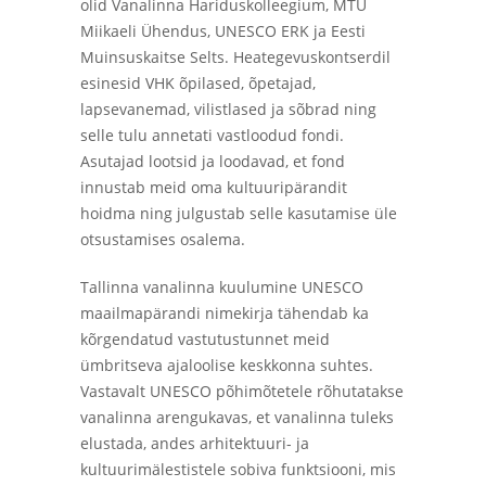
olid Vanalinna Hariduskolleegium, MTÜ
Miikaeli Ühendus, UNESCO ERK ja Eesti
Muinsuskaitse Selts. Heategevuskontserdil
esinesid VHK õpilased, õpetajad,
lapsevanemad, vilistlased ja sõbrad ning
selle tulu annetati vastloodud fondi.
Asutajad lootsid ja loodavad, et fond
innustab meid oma kultuuripärandit
hoidma ning julgustab selle kasutamise üle
otsustamises osalema.
Tallinna vanalinna kuulumine UNESCO
maailmapärandi nimekirja tähendab ka
kõrgendatud vastutustunnet meid
ümbritseva ajaloolise keskkonna suhtes.
Vastavalt UNESCO põhimõtetele rõhutatakse
vanalinna arengukavas, et vanalinna tuleks
elustada, andes arhitektuuri- ja
kultuurimälestistele sobiva funktsiooni, mis