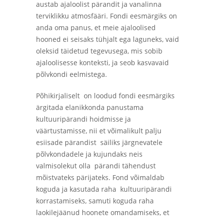
austab ajaloolist pärandit ja vanalinna
terviklikku atmosfääri. Fondi eesmärgiks on
anda oma panus, et meie ajaloolised
hooned ei seisaks tühjalt ega laguneks, vaid
oleksid täidetud tegevusega, mis sobib
ajaloolisesse konteksti, ja seob kasvavaid
põlvkondi eelmistega.
Põhikirjaliselt on loodud fondi eesmärgiks
ärgitada elanikkonda panustama
kultuuripärandi hoidmisse ja
väärtustamisse, nii et võimalikult palju
esiisade pärandist säiliks järgnevatele
põlvkondadele ja kujundaks neis
valmisolekut olla pärandi tähendust
mõistvateks pärijateks. Fond võimaldab
koguda ja kasutada raha kultuuripärandi
korrastamiseks, samuti koguda raha
laokilejäänud hoonete omandamiseks, et