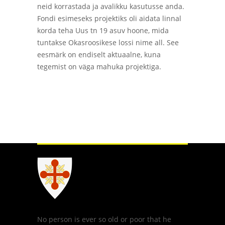
neid korrastada ja avalikku kasutusse anda.
Fondi esimeseks projektiks oli aidata linnal
korda teha Uus tn 19 asuv hoone, mida
tuntakse Okasroosikese lossi nime all. See
eesmärk on endiselt aktuaalne, kuna
tegemist on väga mahuka projektiga.
No person is ever so old or poor that he