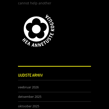
cannot help another
UUDISTE ARHIIV
veebruar 2026
detsember 2025
oktoober 2025