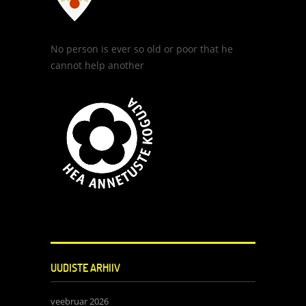
No person is ever so old or poor that he
cannot help another
UUDISTE ARHIIV
veebruar 2026