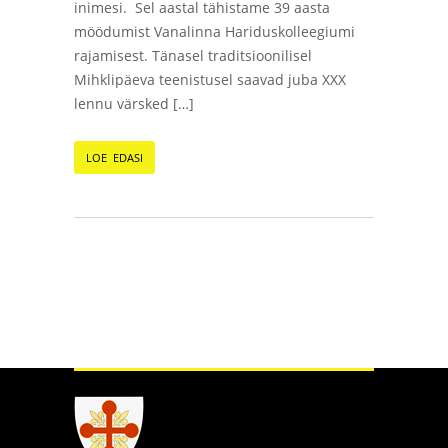
inimesi. Sel aastal tähistame 39 aasta
möödumist Vanalinna Hariduskolleegiumi
rajamisest. Tänasel traditsioonilisel
Mihklipäeva teenistusel saavad juba XXX
lennu värsked […]
LOE EDASI