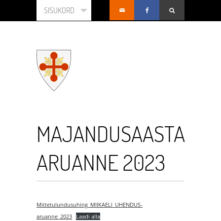
SISUKORD
MAJANDUSAASTA
ARUANNE 2023
Mittetulundusuhing_MIIKAELI_UHENDUS-
aruanne_2023
Laadi alla