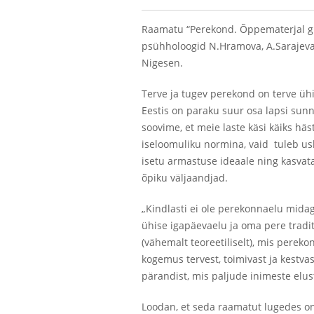
Raamatu “Perekond. Õppematerjal güm
psühholoogid N.Hramova, A.Sarajeva, 
Nigesen.
Terve ja tugev perekond on terve üh
Eestis on paraku suur osa lapsi sun
soovime, et meie laste käsi käiks häs
iseloomuliku normina, vaid tuleb us
isetu armastuse ideaale ning kasva
õpiku väljaandjad.
„Kindlasti ei ole perekonnaelu mida
ühise igapäevaelu ja oma pere tradi
(vähemalt teoreetiliselt), mis perek
kogemus tervest, toimivast ja kestva
pärandist, mis paljude inimeste elu
Loodan, et seda raamatut lugedes o