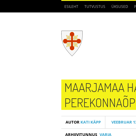
ESILEHT
TUTVUSTUS
ÜKSUSED
MAARJAMAA HA
PEREKONNAÕP
AUTOR
KATI KÄPP
VEEBRUAR 13
ARHIIVITUNNUS
VARIA