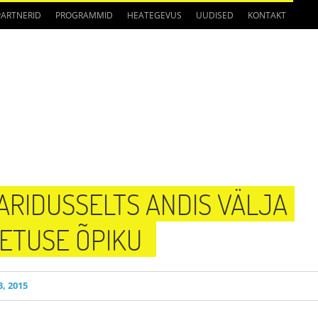
PARTNERID
PROGRAMMID
HEATEGEVUS
UUDISED
KONTAKT
RIDUSSELTS ANDIS VÄLJA
ETUSE ÕPIKU
, 2015