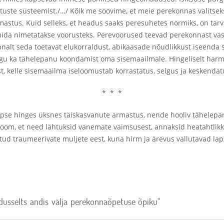
uste süsteemist./…/ Kõik me soovime, et meie perekonnas valitsek
rmastus. Kuid selleks, et headus saaks peresuhetes normiks, on tar
da nimetatakse voorusteks. Perevoorused teevad perekonnast vast
alt seda toetavat elukorraldust, abikaasade nõudlikkust iseenda 
st nagu ka tähelepanu koondamist oma sisemaailmale. Hingeliselt h
st, kelle sisemaailma iseloomustab korrastatus, selgus ja keskendat
* * *
apse hinges üksnes täiskasvanute armastus, nende hooliv tähelepane
oom, et need lähtuksid vanemate vaimsusest, annaksid heatahtlikk
tud traumeerivate muljete eest, kuna hirm ja ärevus vallutavad lap
sselts andis välja perekonnaõpetuse õpiku"