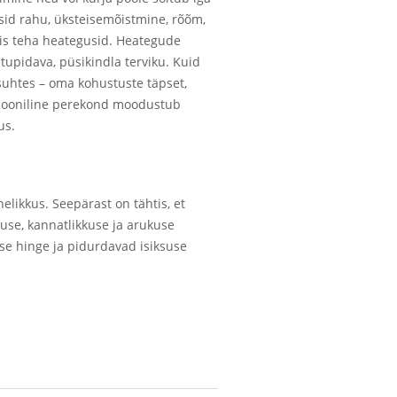
sid rahu, üksteisemõistmine, rõõm,
vis teha heategusid. Heategude
upidava, püsikindla terviku. Kuid
suhtes – oma kohustuste täpset,
armooniline perekond moodustub
us.
likkus. Seepärast on tähtis, et
use, kannatlikkuse ja arukuse
se hinge ja pidurdavad isiksuse