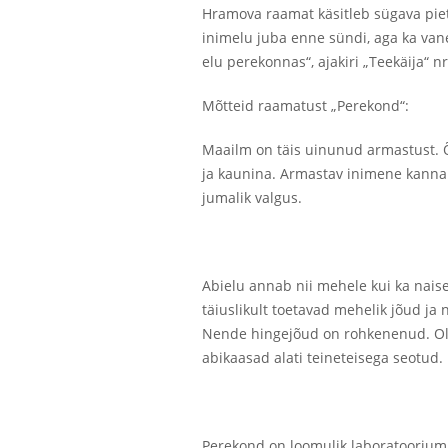
Hramova raamat käsitleb sügava piet
inimelu juba enne sündi, aga ka van
elu perekonnas“
,
ajakiri „Teekäija“ n
Mõtteid raamatust „Perekond“:
Maailm on täis uinunud armastust. Õn
ja kaunina. Armastav inimene kannab
jumalik valgus.
Abielu annab nii mehele kui ka naise
täiuslikult toetavad mehelik jõud ja 
Nende hingejõud on rohkenenud. Olle
abikaasad alati teineteisega seotud.
Perekond on loomulik laboratoorium,