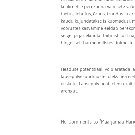
konkreetse perekonna vaimsete väärt
toetus, lohutus, õrnus, truudus ja a
kaudu kujundatakse isikuomadusi, mi
voorustes kasvamine eeldab perekonn
selget ja järjekindlat täitmist, ju
hingeliselt harmoonilistest inimeste
Headuse potentsiaali võib äratada l
lapsepõlvesündmustel oleks hea isel
eeskuju. Lapsepõlv peab olema kaits
arengut.
No Comments to "Maarjamaa Haridu