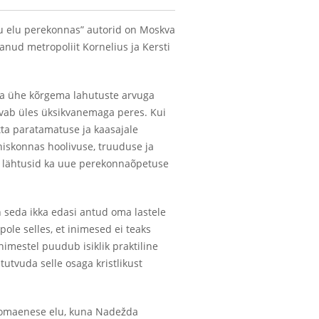
ku elu perekonnas” autorid on Moskva
anud metropoliit Kornelius ja Kersti
opa ühe kõrgema lahutuste arvuga
svab üles üksikvanemaga peres. Kui
õtta paratamatuse ja kaasajale
hiskonnas hoolivuse, truuduse ja
t lähtusid ka uue perekonnaõpetuse
 seda ikka edasi antud oma lastele
le selles, et inimesed ei teaks
nimestel puudub isiklik praktiline
utvuda selle osaga kristlikust
a omaenese elu, kuna Nadežda