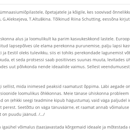
naasiumiõpilastele, õpetajatele ja kõigile, kes soovivad õnnelik
G.Aleksejeva, T.Altuškina. Tõlkinud Riina Schutting, eessõna kirjut
iskonna alus ja loomulikult ka parim kasvukeskkond lastele. Euro
nitud lapsepõlves üle elama perekonna purunemise, palju lapsi ka
ti ja Eestil oleks tulevikku, siis ei tohiks perekondade lagunemist v
kuda, et seda protsessi saab positiivses suunas muuta, levitades ü
tades uut põlvkonda nende ideaalide vaimus. Sellest veendumuses
gi sellist, mida inimesed peaksid raamatust õppima. Läbi aegade on
tsioonide loomulikus õhkkonnas. Meie tänase ühiskonna probleem po
ond on (ehkki seegi teadmine kipub hägustuma), vaid väga paljudel i
st perest. Seetõttu on väga tänuväärne, et raamat annab võimaluse t
st on puudu jäänud. /…/
n igaühel võimalus (taas)avastada kõrgemaid ideaale ja mõtestad