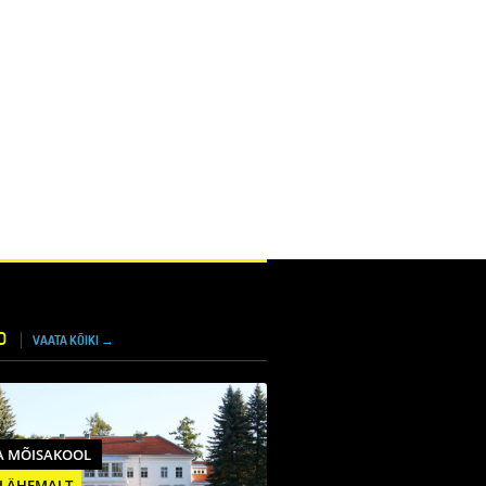
D
VAATA KÕIKI →
A MÕISAKOOL
 LÄHEMALT