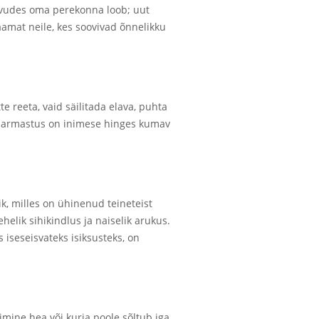
isvudes oma perekonna loob; uut
Raamat neile, kes soovivad õnnelikku
 reeta, vaid säilitada elava, puhta
ne armastus on inimese hinges kumav
k, milles on ühinenud teineteist
helik sihikindlus ja naiselik arukus.
iseseisvateks isiksusteks, on
mine hea või kurja poole sõltub iga