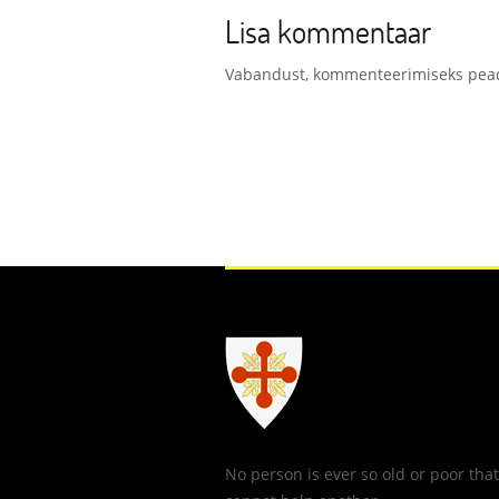
Lisa kommentaar
Vabandust, kommenteerimiseks pe
No person is ever so old or poor tha