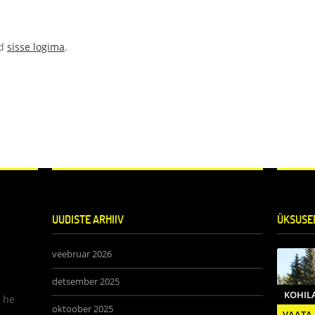
ad
sisse logima
.
UUDISTE ARHIIV
ÜKSUSE
veebruar 2026
detsember 2025
KOHIL
t he
oktoober 2025
VAATA