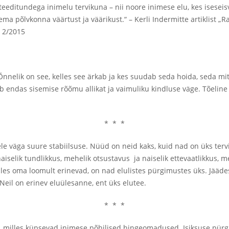
eeditundega inimelu tervikuna – nii noore inimese elu, kes isese
ema põlvkonna väärtust ja väärikust.“ –
Kerli Indermitte artiklist „
r 2/2015
nelik on see, kelles see ärkab ja kes suudab seda hoida, seda mitte
 endas sisemise rõõmu allikat ja vaimuliku kindluse väge. Tõeli
* * *
le väga suure stabiilsuse. Nüüd on neid kaks, kuid nad on üks tervi
naiselik tundlikkus, mehelik otsustavus ja naiselik ettevaatlikkus, me
s oma loomult erinevad, on nad elulistes pürgimustes üks. Jäädes 
 Neil on erinev eluülesanne, ent üks elutee.
* * *
 milles küpsevad inimese põhilised hingeomadused. Isiksuse pürgi